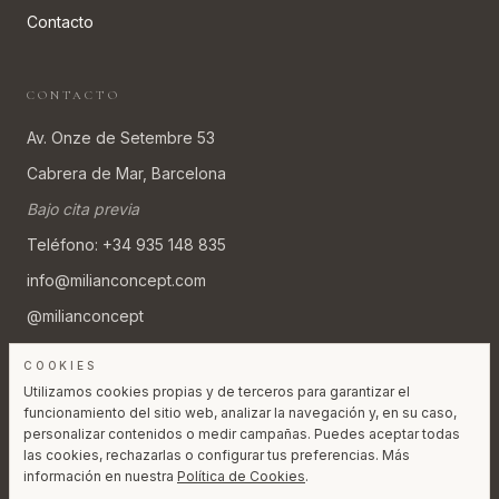
Contacto
CONTACTO
Av. Onze de Setembre 53
Cabrera de Mar, Barcelona
Bajo cita previa
Teléfono
: +34 935 148 835
info@milianconcept.com
@milianconcept
COOKIES
Utilizamos cookies propias y de terceros para garantizar el
funcionamiento del sitio web, analizar la navegación y, en su caso,
personalizar contenidos o medir campañas. Puedes aceptar todas
©
2026
​.
TODOS LOS DERECHOS RESERVADOS.
las cookies, rechazarlas o configurar tus preferencias. Más
AVISO LEGAL
PRIVACIDAD
COOKIES
información en nuestra
Política de Cookies
.