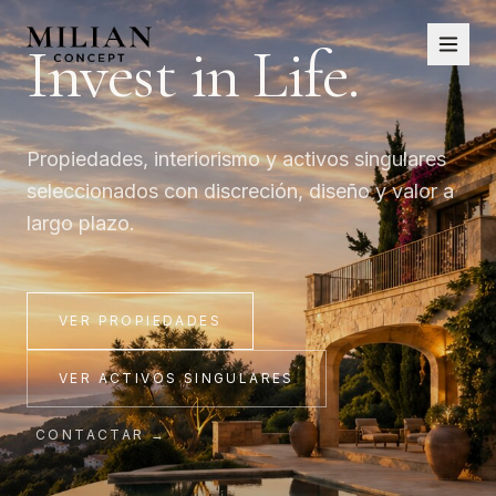
Invest in Life.
Propiedades, interiorismo y activos singulares
seleccionados con discreción, diseño y valor a
largo plazo.
VER PROPIEDADES
VER ACTIVOS SINGULARES
CONTACTAR
→